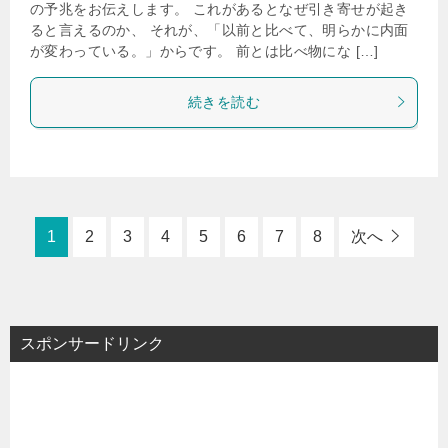
の予兆をお伝えします。 これがあるとなぜ引き寄せが起き
ると言えるのか、 それが、「以前と比べて、明らかに内面
が変わっている。」からです。 前とは比べ物にな […]
続きを読む
1
2
3
4
5
6
7
8
次へ
スポンサードリンク