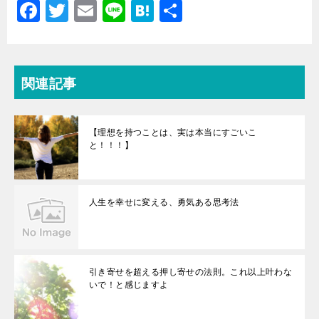
ド
F
T
E
Li
H
共
ウ
で
a
wi
開
m
n
at
有
き
ま
c
tt
ai
e
e
す
)
e
er
l
n
関連記事
b
a
o
【理想を持つことは、実は本当にすごいこ
o
と！！！】
k
人生を幸せに変える、勇気ある思考法
引き寄せを超える押し寄せの法則。これ以上叶わな
いで！と感じますよ