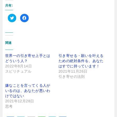
共有:
ク
F
リ
a
ッ
c
ク
e
し
b
て
o
T
o
w
k
i
で
関連
t
共
t
有
e
す
r
る
世界一の引き寄せ上手とは
引き寄せる・願いを叶える
で
に
どういう人？
共
は
ための絶対条件を、あなた
有
ク
2022年8月14日
はすでに持っています！
(
リ
新
ッ
スピリチュアル
2021年11月26日
し
ク
い
し
引き寄せの法則
ウ
て
ィ
く
嫌なことを言ってくる人が
ン
だ
ド
さ
いるのは、あなたが悪いわ
ウ
い
で
(
けではない
開
新
2021年12月28日
き
し
ま
い
思考
す
ウ
)
ィ
ン