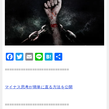
F
T
E
Li
H
共
a
wi
m
n
at
有
============================
c
tt
ai
e
e
e
er
l
n
b
a
マイナス思考が簡単に直る方法を公開
o
o
============================