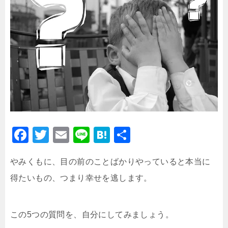
F
T
E
Li
H
共
a
wi
m
n
at
有
やみくもに、目の前のことばかりやっていると本当に
c
tt
ai
e
e
得たいもの、つまり幸せを逃します。
e
er
l
n
b
a
o
この5つの質問を、自分にしてみましょう。