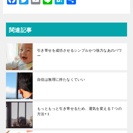
で
a
wi
開
m
n
at
有
き
ま
c
tt
ai
e
e
す
)
e
er
l
n
関連記事
b
a
o
引き寄せを成功させるシンプルかつ強力なあのパワ
o
ー
k
自信は無理に持たなくていい
もっともっと引き寄せるため、運気を変える７つの
方法+１