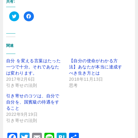
共有:
ク
F
リ
a
ッ
c
ク
e
し
b
て
o
T
o
w
k
i
で
関連
t
共
t
有
e
す
r
る
自分 を変える言葉はたった
【自分の使命がわかる方
で
に
一つで十分。それであなた
共
は
法】あなたが本当に達成す
有
ク
は変わります。
べき生き方とは
(
リ
新
ッ
2017年2月6日
2018年11月13日
し
ク
引き寄せの法則
い
し
思考
ウ
て
ィ
く
引き寄せのコツは、自分で
ン
だ
ド
さ
自分を、国賓級の待遇をす
ウ
い
で
(
ること
開
新
2022年9月19日
き
し
ま
い
引き寄せの法則
す
ウ
)
ィ
ン
ド
F
T
E
Li
H
共
ウ