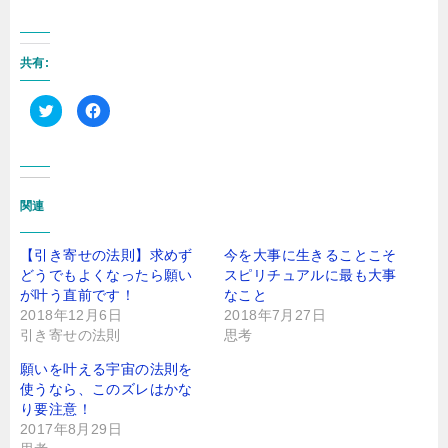
共有:
ク
F
リ
a
ッ
c
ク
e
し
b
て
o
T
o
w
k
i
で
関連
t
共
t
有
e
す
r
る
【引き寄せの法則】求めず
今を大事に生きることこそ
で
に
どうでもよくなったら願い
共
は
スピリチュアルに最も大事
有
ク
が叶う直前です！
なこと
(
リ
新
ッ
2018年12月6日
2018年7月27日
し
ク
引き寄せの法則
い
し
思考
ウ
て
ィ
く
願いを叶える宇宙の法則を
ン
だ
ド
さ
使うなら、このズレはかな
ウ
い
で
(
り要注意！
開
新
2017年8月29日
き
し
ま
い