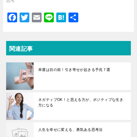
思考
す
ウ
)
ィ
ン
ド
F
T
E
Li
H
共
ウ
で
a
wi
開
m
n
at
有
き
ま
c
tt
ai
e
e
す
)
e
er
l
n
関連記事
b
a
o
幸運は目の前！引き寄せが起きる予兆７選
o
k
ネガティブOK！と思える方が、ポジティブな生き
方になる
人生を幸せに変える、勇気ある思考法