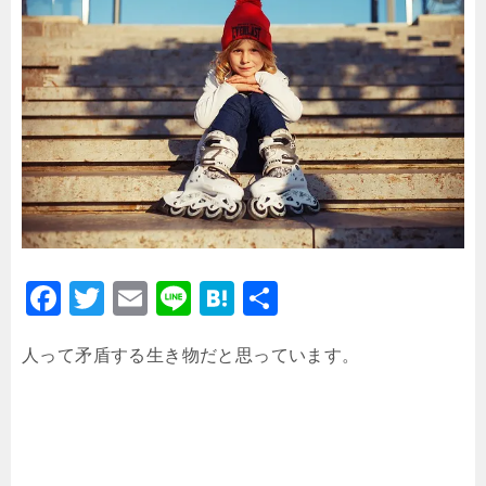
F
T
E
Li
H
共
a
wi
m
n
at
有
人って矛盾する生き物だと思っています。
c
tt
ai
e
e
e
er
l
n
b
a
o